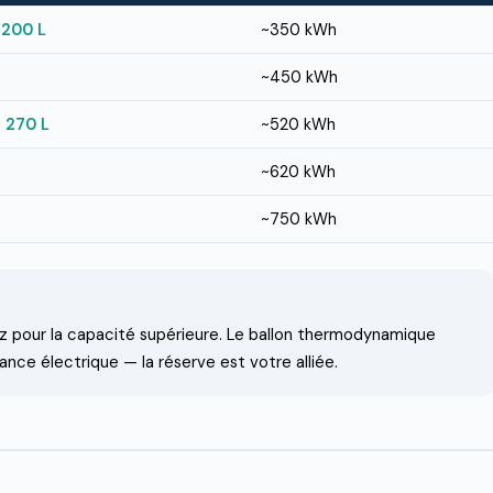
 200 L
~350 kWh
~450 kWh
 270 L
~520 kWh
~620 kWh
~750 kWh
tez pour la capacité supérieure. Le ballon thermodynamique
nce électrique — la réserve est votre alliée.