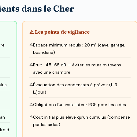
ents dans le Cher
⚠️ Les points de vigilance
ère
Espace minimum requis : 20 m³ (cave, garage,
buanderie)
Bruit : 45–55 dB — éviter les murs mitoyens
avec une chambre
ulus
Évacuation des condensats à prévoir (1–3
L/jour)
Obligation d’un installateur RGE pour les aides
 an
Coût initial plus élevé qu’un cumulus (compensé
par les aides)
froid