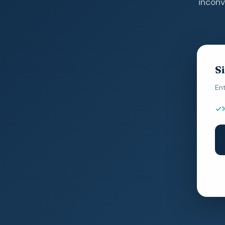
inconv
S
En