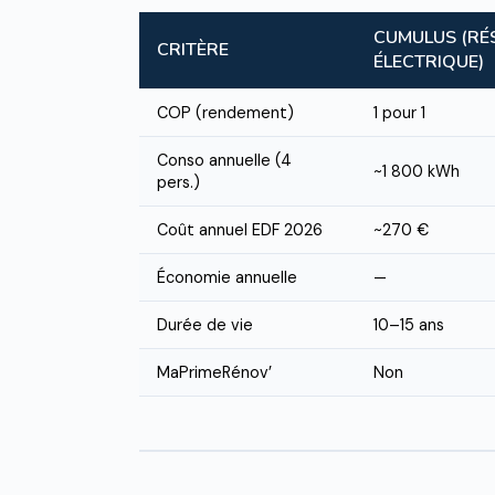
CUMULUS (RÉ
CRITÈRE
ÉLECTRIQUE)
COP (rendement)
1 pour 1
Conso annuelle (4
~1 800 kWh
pers.)
Coût annuel EDF 2026
~270 €
Économie annuelle
—
Durée de vie
10–15 ans
MaPrimeRénov’
Non