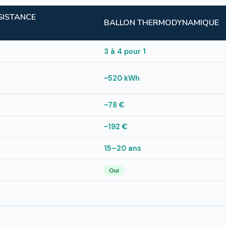
SISTANCE
BALLON THERMODYNAMIQUE
3 à 4 pour 1
~520 kWh
~78 €
~192 €
15–20 ans
Oui