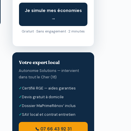
Je simule mes économies
→
Gratuit · Sans engagement · 2 minutes
Votre expert local
Autonomie Solutions — intervient
dans tout le Cher (18)
Certifié RGE — aides garanties
Devis gratuit à domicile
Dossier MaPrimeRénov’ inclus
SAV local et contrat entretien
📞 07 66 43 92 31