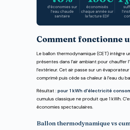
d’économies sur
économisés
suff
l’eau chaude
chaque année sur
l’ins
sanitaire
la facture EDF
co
Comment fonctionne u
Le ballon thermodynamique (CET) intègre 
présentes dans l’air ambiant pour chauffer l’
l’extérieur. Cet air passe sur un évaporateur 
comprimé puis cède sa chaleur à l’eau du ba
Résultat :
pour 1 kWh d’électricité conso
cumulus classique ne produit que 1 kWh. C’e
économies spectaculaires.
Ballon thermodynamique vs cumul