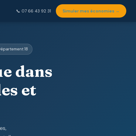
Simuler mes économies →
📞 07 66 43 92 31
 Département 18
e dans
es et
es,