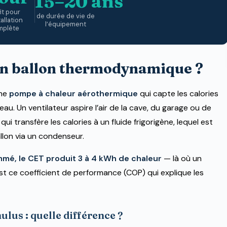
15–20 ans
it pour
de durée de vie de
tallation
l’équipement
mplète
n ballon thermodynamique ?
une
pompe à chaleur aérothermique
qui capte les calories
eau. Un ventilateur aspire l’air de la cave, du garage ou de
qui transfère les calories à un fluide frigorigène, lequel est
llon via un condenseur.
mmé, le CET produit 3 à 4 kWh de chaleur
— là où un
st ce coefficient de performance (COP) qui explique les
us : quelle différence ?