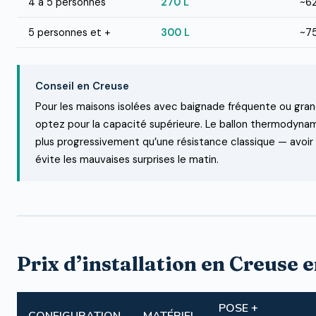
4 à 5 personnes
270 L
~6
5 personnes et +
300 L
~7
Conseil en Creuse
Pour les maisons isolées avec baignade fréquente ou gran
optez pour la capacité supérieure. Le ballon thermodyna
plus progressivement qu’une résistance classique — avoir 
évite les mauvaises surprises le matin.
Prix d’installation en Creuse 
POSE +