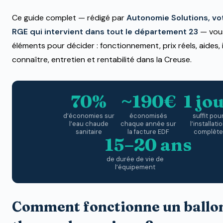
Ce guide complet — rédigé par
Autonomie Solutions, vot
RGE qui intervient dans tout le département 23
— vous
éléments pour décider : fonctionnement, prix réels, aides,
connaître, entretien et rentabilité dans la Creuse.
70%
~190€
1 jo
d’économies sur
économisés
suffit pou
l’eau chaude
chaque année sur
l’installati
sanitaire
la facture EDF
complète
15–20 ans
de durée de vie de
l’équipement
Comment fonctionne un ballo