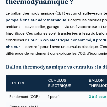
thermodynamique ?
Le ballon thermodynamique (CET) est un chauffe-eau int
pompe à chaleur aérothermique
. Il capte les calories p
ambiant — cave, cellier, garage — via un évaporateur et un
frigorifique. Ces calories sont transférées à l’eau du ballo
condenseur.
Pour 1 kWh électrique consommé, il produ
chaleur
— contre 1 pour 1 avec un cumulus classique. C’es
différence de rendement qui explique les 70% d’économie
Ballon thermodynamique vs cumulus : la di
CUMULUS
BALLON
CRITÈRE
ÉLECTRIQUE
THERMOD
Rendement (COP)
1 pour 1
3 à 4 pour