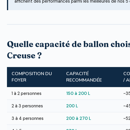
affichent des performances parmi les meilleures de nos 
Quelle capacité de ballon choi
Creuse ?
COMPOSITION DU
CAPACITÉ
CO
FOYER
RECOMMANDÉE
/ 
1 à 2 personnes
150 à 200 L
~3
2 à 3 personnes
200 L
~4
3 à 4 personnes
200 à 270 L
~5