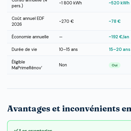
Conso annuelle (4
~1 800 kWh
~520 kWh
pers.)
Coût annuel EDF
~270 €
~78 €
2026
Économie annuelle
—
~192 €/an
Durée de vie
10–15 ans
15–20 ans
Éligible
Non
Oui
MaPrimeRénov’
Avantages et inconvénients e
✅ Les avantages