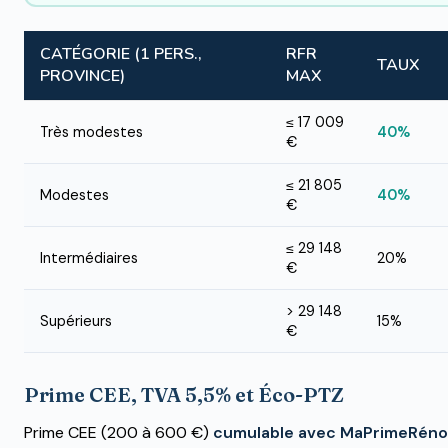
CATÉGORIE (1 PERS.,
RFR
TAUX
PROVINCE)
MAX
≤ 17 009
Très modestes
40%
€
≤ 21 805
Modestes
40%
€
≤ 29 148
Intermédiaires
20%
€
> 29 148
Supérieurs
15%
€
Prime CEE, TVA 5,5% et Éco-PTZ
Prime CEE (200 à 600 €)
cumulable avec MaPrimeRéno