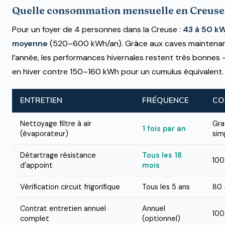
Quelle consommation mensuelle en Creuse
Pour un foyer de 4 personnes dans la Creuse :
43 à 50 k
moyenne
(520–600 kWh/an). Grâce aux caves maintenan
l’année, les performances hivernales restent très bonne
en hiver contre 150–160 kWh pour un cumulus équivalent.
ENTRETIEN
FRÉQUENCE
CO
Nettoyage filtre à air
Gra
1 fois par an
(évaporateur)
sim
Détartrage résistance
Tous les 18
100
d’appoint
mois
Vérification circuit frigorifique
Tous les 5 ans
80 
Contrat entretien annuel
Annuel
100
complet
(optionnel)