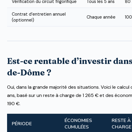
Vérification du circuit frigorifique
Tous les 5 ans
80 
Contrat d’entretien annuel
Chaque année
100
(optionnel)
Est-ce rentable d’investir dans
de-Dôme ?
Oui, dans la grande majorité des situations. Voici le calcul
ans, basé sur un reste à charge de 1 265 € et des économ
190 €.
ÉCONOMIES
RESTE À
PÉRIODE
CUMULÉES
CHARGE