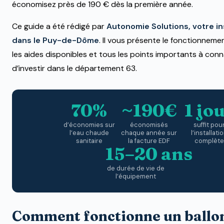
économisez près de 190 € dès la première année.
Ce guide a été rédigé par
Autonomie Solutions, votre in
dans le Puy-de-Dôme
. Il vous présente le fonctionnement
les aides disponibles et tous les points importants à conn
d’investir dans le département 63.
70%
~190€
1 jo
d’économies sur
économisés
suffit pou
l’eau chaude
chaque année sur
l’installati
sanitaire
la facture EDF
complète
15–20 ans
de durée de vie de
l’équipement
Comment fonctionne un ballo