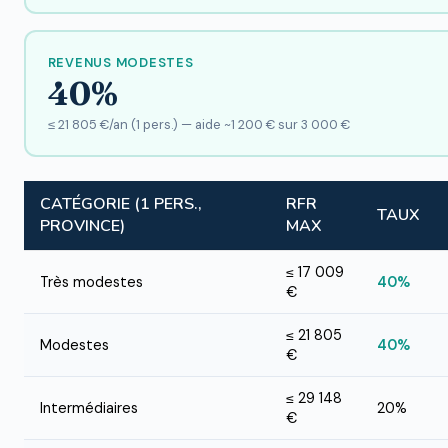
REVENUS MODESTES
40%
≤ 21 805 €/an (1 pers.) — aide ~1 200 € sur 3 000 €
CATÉGORIE (1 PERS.,
RFR
TAUX
PROVINCE)
MAX
≤ 17 009
Très modestes
40%
€
≤ 21 805
Modestes
40%
€
≤ 29 148
Intermédiaires
20%
€