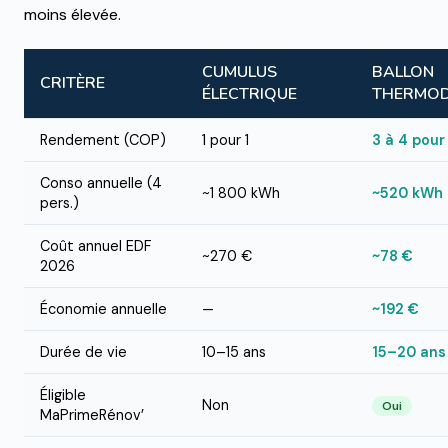
moins élevée.
CUMULUS
BALLON
CRITÈRE
ÉLECTRIQUE
THERMOD
Rendement (COP)
1 pour 1
3 à 4 pour
Conso annuelle (4
~1 800 kWh
~520 kWh
pers.)
Coût annuel EDF
~270 €
~78 €
2026
Économie annuelle
—
~192 €
Durée de vie
10–15 ans
15–20 ans
Éligible
Non
Oui
MaPrimeRénov’