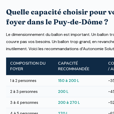
Quelle capacité choisir pour v
foyer dans le Puy-de-Dôme ?
Le dimensionnement du ballon est important. Un ballon tr
couvre pas vos besoins. Un ballon trop grand, en revanc
inutilement. Voici les recommandations d’Autonomie Solut
COMPOSITION DU
CAPACITÉ
CO
FOYER
RECOMMANDÉE
/ 
1 à 2 personnes
150 à 200 L
~3
2 à 3 personnes
200 L
~4
3 à 4 personnes
200 à 270 L
~5
4 à 5 personnes
270 L
~6