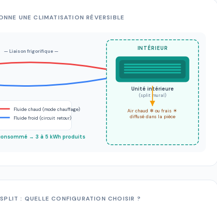
NNE UNE CLIMATISATION RÉVERSIBLE
INTÉRIEUR
— Liaison frigorifique —
Unité intérieure
(split mural)
Fluide chaud (mode chauffage)
Air chaud ❄ ou frais ☀
diffusé dans la pièce
Fluide froid (circuit retour)
 consommé → 3 à 5 kWh produits
SPLIT : QUELLE CONFIGURATION CHOISIR ?