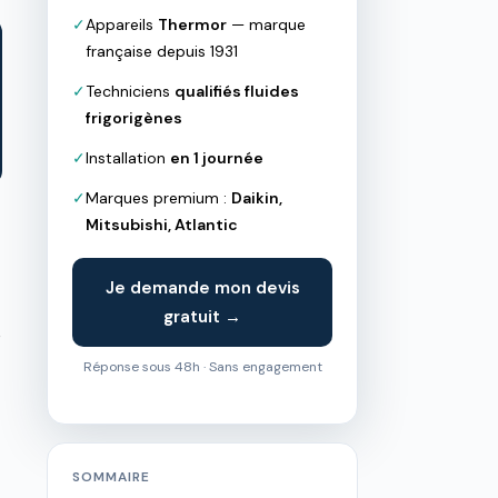
✓
Appareils
Thermor
— marque
française depuis 1931
✓
Techniciens
qualifiés fluides
frigorigènes
✓
Installation
en 1 journée
✓
Marques premium :
Daikin,
Mitsubishi, Atlantic
Je demande mon devis
gratuit →
e
Réponse sous 48h · Sans engagement
1
SOMMAIRE