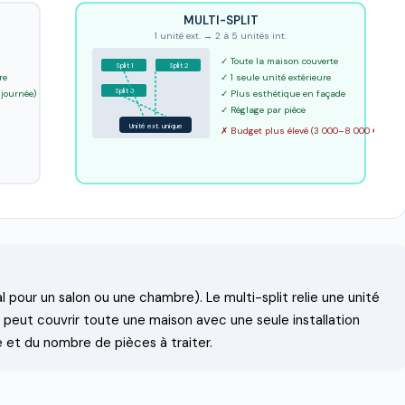
MULTI-SPLIT
1 unité ext. → 2 à 5 unités int.
✓ Toute la maison couverte
Split 1
Split 2
re
✓ 1 seule unité extérieure
Split 3
 journée)
✓ Plus esthétique en façade
✓ Réglage par pièce
Unité ext. unique
✗ Budget plus élevé (3 000–8 000 €)
 pour un salon ou une chambre). Le multi-split relie une unité
il peut couvrir toute une maison avec une seule installation
e et du nombre de pièces à traiter.