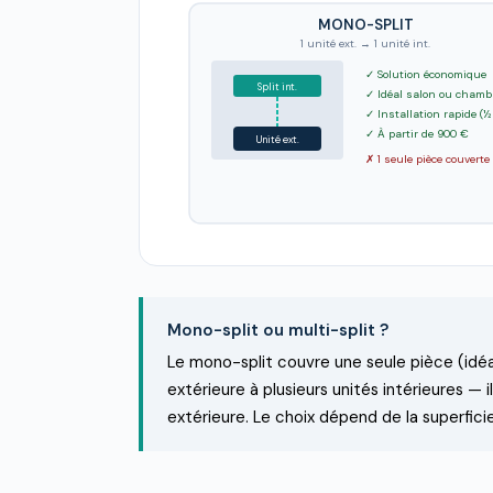
MONO-SPLIT
1 unité ext. → 1 unité int.
✓ Solution économique
Split int.
✓ Idéal salon ou chamb
✓ Installation rapide (½
✓ À partir de 900 €
Unité ext.
✗ 1 seule pièce couverte
Mono-split ou multi-split ?
Le mono-split couvre une seule pièce (idéal
extérieure à plusieurs unités intérieures — 
extérieure. Le choix dépend de la superfici