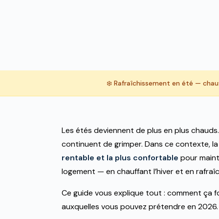
❄️ Rafraîchissement en été — chau
GUIDE COMPLET 2026
Climatisation
Les étés deviennent de plus en plus chauds. 
continuent de grimper. Dans ce contexte, l
réversible :
chaud
rentable et la plus confortable
pour maint
hiver, frais en été
logement — en chauffant l’hiver et en rafraî
Ce guide vous explique tout : comment ça fon
auxquelles vous pouvez prétendre en 2026.
Un seul appareil pour chauffer et rafraîchir votre lo