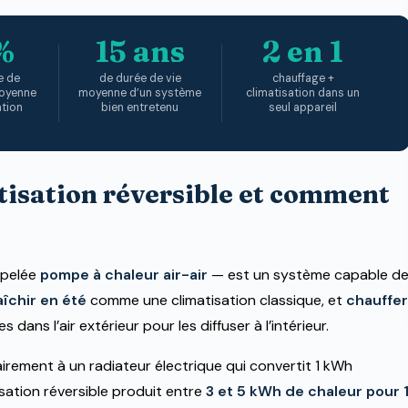
n qu’un
%
15 ans
2 en 1
e de
de durée de vie
chauffage +
moyenne
moyenne d’un système
climatisation dans un
ation
bien entretenu
seul appareil
tisation réversible et comment
ppelée
pompe à chaleur air-air
— est un système capable d
aîchir en été
comme une climatisation classique, et
chauffer
dans l’air extérieur pour les diffuser à l’intérieur.
airement à un radiateur électrique qui convertit 1 kWh
isation réversible produit entre
3 et 5 kWh de chaleur pour 