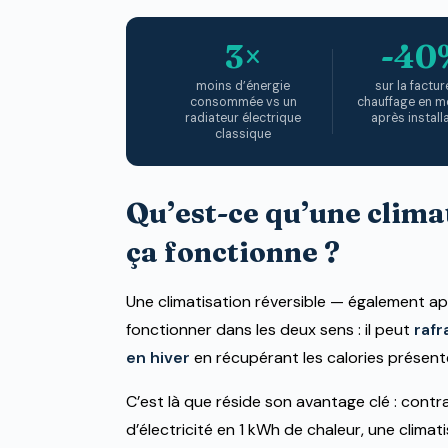
l’année — avec jusqu’à 3 fois moins de consommatio
radiateur électrique classique.
3×
-40
moins d’énergie
sur la factur
Demander un devis gratuit →
Lire le guide
consommée vs un
chauffage en 
radiateur électrique
après install
classique
Qu’est-ce qu’une clima
ça fonctionne ?
Une climatisation réversible — également a
fonctionner dans les deux sens : il peut
rafr
en hiver
en récupérant les calories présentes 
C’est là que réside son avantage clé : contr
d’électricité en 1 kWh de chaleur, une climat