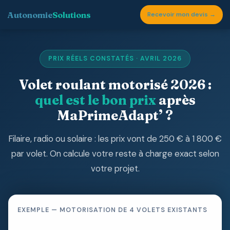
Autonomie
Solutions
Recevoir mon devis →
PRIX RÉELS CONSTATÉS · AVRIL 2026
Volet roulant motorisé 2026 :
quel est le bon prix
après
MaPrimeAdapt’ ?
Filaire, radio ou solaire : les prix vont de 250 € à 1 800 €
par volet. On calcule votre reste à charge exact selon
votre projet.
EXEMPLE — MOTORISATION DE 4 VOLETS EXISTANTS