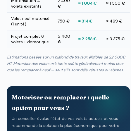
Motorisation 4
2 400
≈ 1 004 €
≈ 1 500 €
volets existants
€
Volet neuf motorisé
750 €
≈ 314 €
≈ 469 €
(1 unité)
Projet complet 6
5 400
≈ 2 258 €
≈ 3 375 €
volets + domotique
€
Estimations basées sur un plafond de travaux éligibles de 22 000€
HT. Motoriser des volets existants coûte généralement moins cher
que les remplacer à neuf — sauf s’ils sont déjà vétustes ou abîmés.
Motoriser ou remplacer : quelle
option pour vous ?
Un conseiller évalue l’état de vos volets actuels et vous
recommande la solution la plus économique pour votre