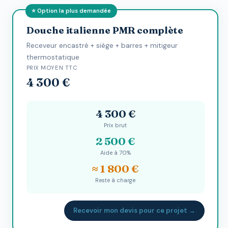
⭐ Option la plus demandée
Douche italienne PMR complète
Receveur encastré + siège + barres + mitigeur
thermostatique
PRIX MOYEN TTC
4 300 €
4 300 €
Prix brut
2 500 €
Aide à 70%
≈ 1 800 €
Reste à charge
Recevoir mon devis pour ce projet →