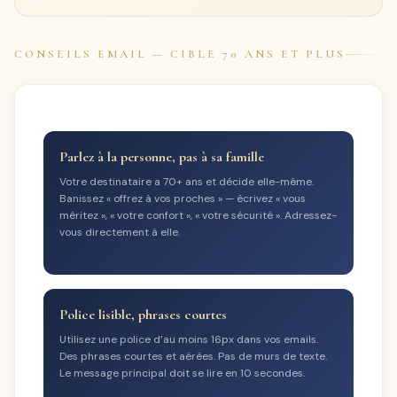
CONSEILS EMAIL — CIBLE 70 ANS ET PLUS
Parlez à la personne, pas à sa famille
Votre destinataire a 70+ ans et décide elle-même.
Banissez « offrez à vos proches » — écrivez « vous
méritez », « votre confort », « votre sécurité ». Adressez-
vous directement à elle.
Police lisible, phrases courtes
Utilisez une police d’au moins 16px dans vos emails.
Des phrases courtes et aérées. Pas de murs de texte.
Le message principal doit se lire en 10 secondes.