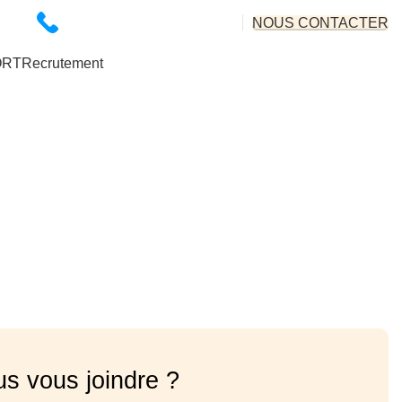
07 66 43 92 31
NOUS CONTACTER
contact@autosolutions.fr
ORT
Recrutement
s vous joindre ?