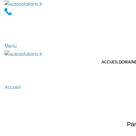
07 66 43 92 31
contact@autosolutions.fr
Menu
ACCUEIL
DOMAINE
Recrutement
Accueil
»
Recrutement
Par