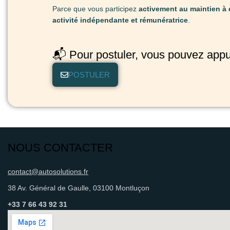
Parce que vous participez
activement au maintien à
activité indépendante et rémunératrice
.
📬 Pour postuler, vous pouvez appu
POSTULER
NOUS CONTACTER
contact@autosolutions.fr
38 Av. Général de Gaulle, 03100 Montluçon
+33 7 66 43 92 31