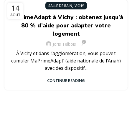
,
14
SALLE DE BAIN
VICHY
AOÛT
MaPrimeAdapt à Vichy : obtenez jusqu’à
80 % d’aide pour adapter votre
logement
0
Joris Telbois
À Vichy et dans l’agglomération, vous pouvez
cumuler MaPrimeAdapt’ (aide nationale de l’Anah)
avec des dispositif...
CONTINUE READING