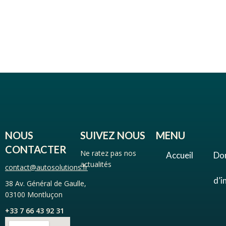
NOUS
SUIVEZ NOUS
MENU
CONTACTER
Ne ratez pas nos
Accueil
Do
actualités
contact@autosolutions.fr
d’i
38 Av. Général de Gaulle,
03100 Montluçon
+33 7 66 43 92 31