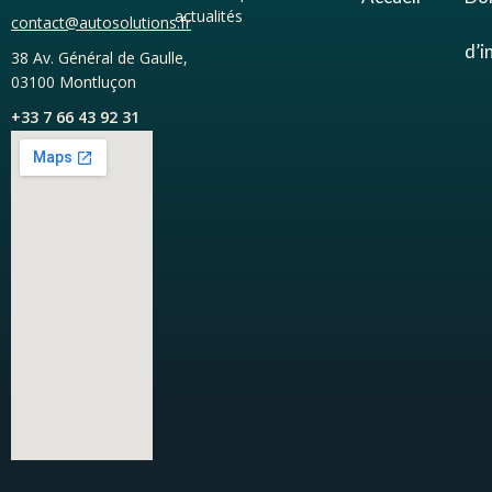
actualités
contact@autosolutions.fr
d’i
38 Av. Général de Gaulle,
03100 Montluçon
+33 7 66 43 92 31