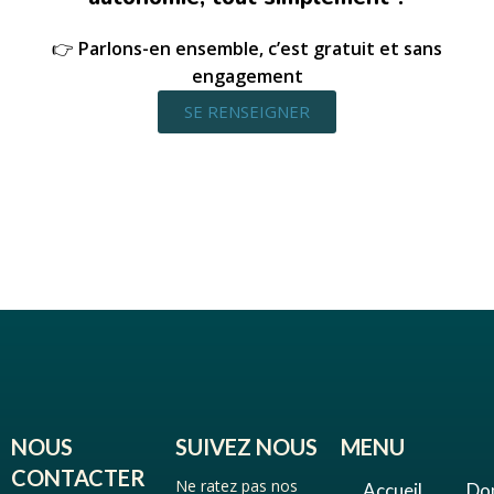
👉
Parlons-en ensemble, c’est gratuit et sans
engagement
SE RENSEIGNER
NOUS
SUIVEZ NOUS
MENU
CONTACTER
Ne ratez pas nos
Accueil
Do