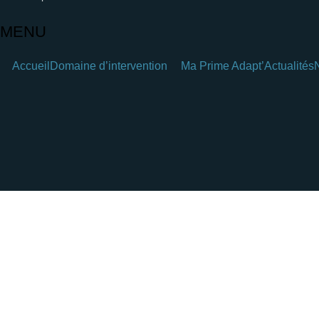
MENU
Accueil
Domaine d’intervention
Ma Prime Adapt’
Actualités
Hamburger Toggle Menu
Parce