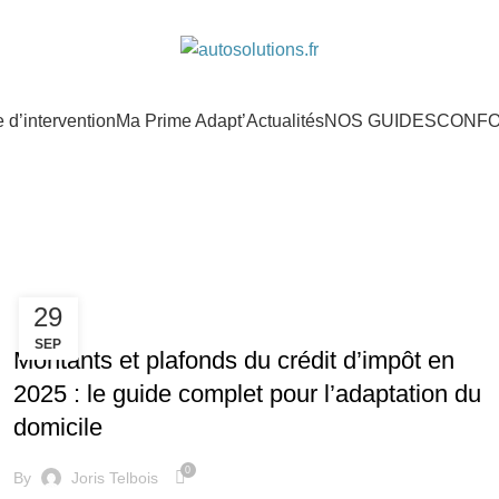
d’intervention
Ma Prime Adapt’
Actualités
NOS GUIDES
CONF
29
AIDES
SEP
Montants et plafonds du crédit d’impôt en
2025 : le guide complet pour l’adaptation du
domicile
0
By
Joris Telbois