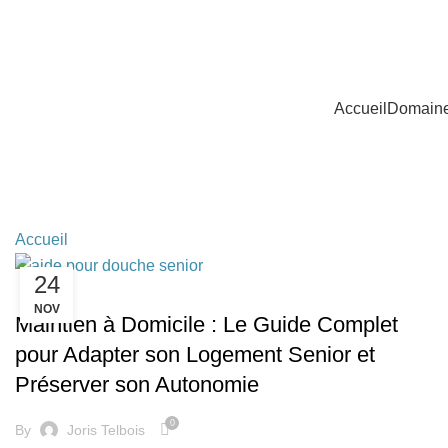
Accueil
Domaine 
Aides
Accueil
»
Aides
24
AIDES
NOV
Maintien à Domicile : Le Guide Complet
pour Adapter son Logement Senior et
Préserver son Autonomie
0
By
Joris Telbois