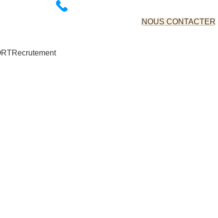
NOUS CONTACTER
07 66 43 92 31
contact@autosolutions.fr
ORT
Recrutement