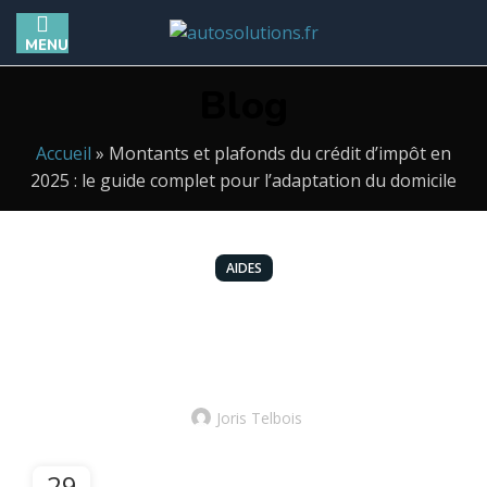
MENU
Blog
Accueil
»
Montants et plafonds du crédit d’impôt en
2025 : le guide complet pour l’adaptation du domicile
AIDES
Montants et plafonds du crédit d’impôt en
2025 : le guide complet pour l’adaptation
du domicile
Joris Telbois
29