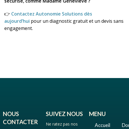
sécurisé, comme Madame Geneviève ?
👉
Contactez Autonomie Solutions dès
aujourd’hui
pour un diagnostic gratuit et un devis sans
engagement.
NOUS
SUIVEZ NOUS
MENU
CONTACTER
Ne ratez pas nos
Accueil
Do