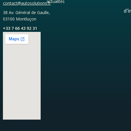
actualités
contact@autosolutions.fr
d’i
38 Av. Général de Gaulle,
03100 Montluçon
+33 7 66 43 92 31