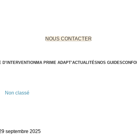
NOUS CONTACTER
 D’INTERVENTION
MA PRIME ADAPT’
ACTUALITÉS
NOS GUIDES
CONFO
pour des travaux sans stress et sans arnaque
Non classé
imeAdapt’ : Le Guide pour des 
ss et sans arnaque
29 septembre 2025