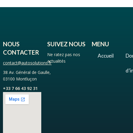
NOUS
SUIVEZ NOUS
MENU
CONTACTER
Ne ratez pas nos
Accueil
Do
actualités
contact@autosolutions.fr
d’i
38 Av. Général de Gaulle,
03100 Montluçon
+33 7 66 43 92 31