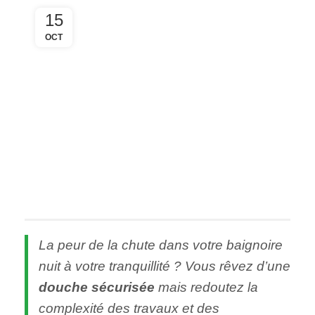
15
OCT
Remplacer sa
Baignoire par une
Douche Sécurisée :
Service
Clés en Main
(
48h
&
Prime Adapt’
)
La peur de la chute dans votre baignoire
nuit à votre tranquillité ? Vous rêvez d’une
douche sécurisée
mais redoutez la
complexité des travaux et des