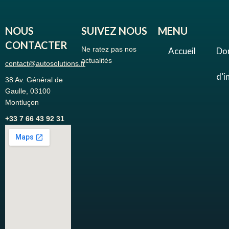
NOUS
SUIVEZ NOUS
MENU
CONTACTER
Ne ratez pas nos
Accueil
Do
actualités
contact@autosolutions.fr
d’i
38 Av. Général de
Gaulle, 03100
Montluçon
+33 7 66 43 92 31