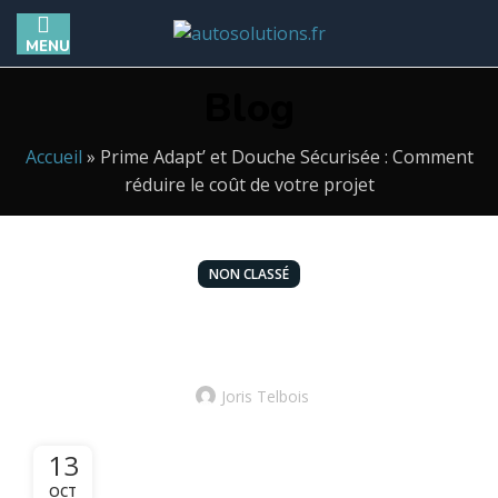
MENU
Blog
Accueil
»
Prime Adapt’ et Douche Sécurisée : Comment
réduire le coût de votre projet
NON CLASSÉ
Prime Adapt’ et Douche Sécurisée :
Comment réduire le coût de votre projet
Joris Telbois
13
OCT