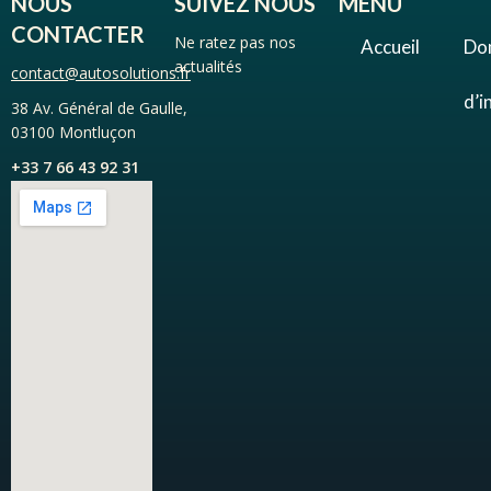
NOUS
SUIVEZ NOUS
MENU
CONTACTER
Ne ratez pas nos
Accueil
Do
actualités
contact@autosolutions.fr
d’i
38 Av. Général de Gaulle,
03100 Montluçon
+33 7 66 43 92 31